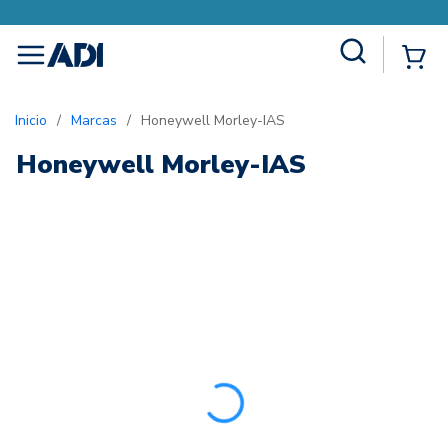
Site Search
{0
menu
Inicio
/
Marcas
/
Honeywell Morley-IAS
Honeywell Morley-IAS