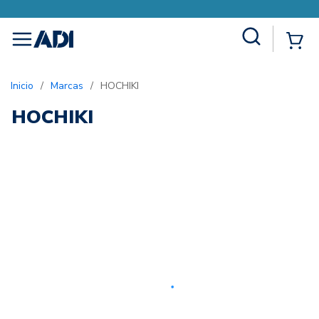
Site Search
{0
menu
Inicio
/
Marcas
/
HOCHIKI
HOCHIKI