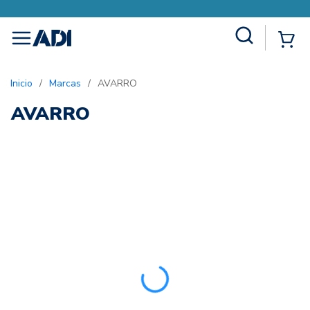
Site Search
{0
menu
Inicio
/
Marcas
/
AVARRO
AVARRO