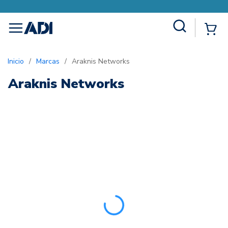
Site Search
{0
menu
Inicio
/
Marcas
/
Araknis Networks
Araknis Networks