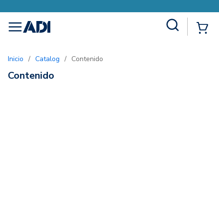
Site Search
{0
menu
Inicio
/
Catalog
/
Contenido
Contenido