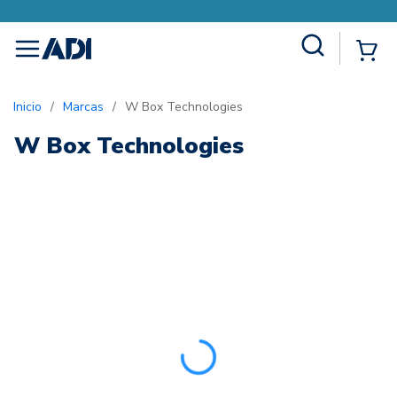
Site Search
{0
menu
Inicio
/
Marcas
/
W Box Technologies
W Box Technologies