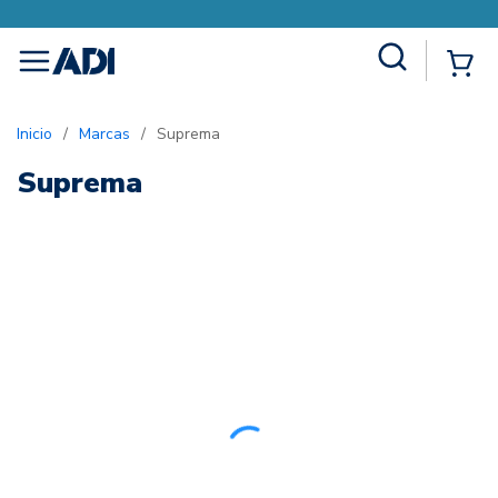
Site Search
{0
menu
Inicio
/
Marcas
/
Suprema
Suprema