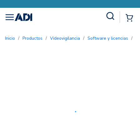
Site Search
{0
menu
Inicio
/
Productos
/
Videovigilancia
/
Software y licencias
/
L