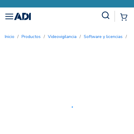
Site Search
{0
menu
Inicio
/
Productos
/
Videovigilancia
/
Software y licencias
/
L