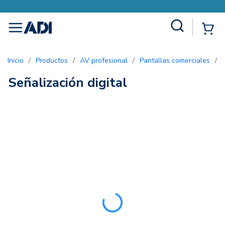
Site Search
{0
menu
Inicio
/
Productos
/
AV profesional
/
Pantallas comerciales
/
Señalización digital