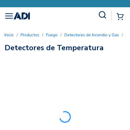
Site Search
{0
menu
Inicio
/
Productos
/
Fuego
/
Detectores de Incendio y Gas
/
D
Detectores de Temperatura