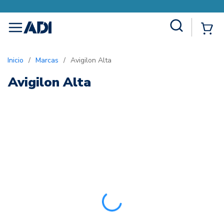
Site Search
{0
menu
Inicio
/
Marcas
/
Avigilon Alta
Avigilon Alta