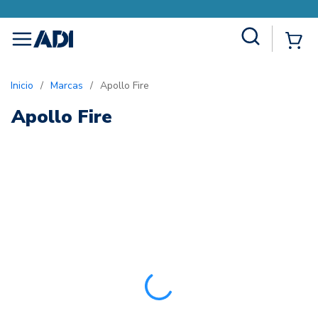
Site Search
{0
menu
Inicio
/
Marcas
/
Apollo Fire
Apollo Fire