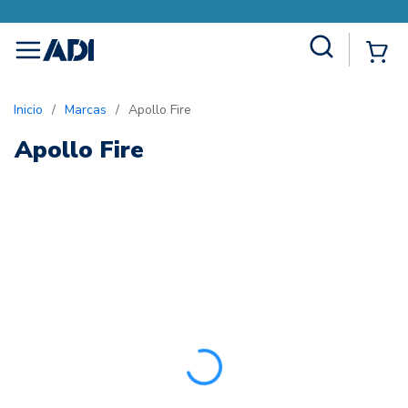
Site Search
{0
menu
Inicio
/
Marcas
/
Apollo Fire
Apollo Fire